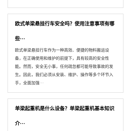
欧式单梁悬挂行车安全吗？使用注意事项有哪
些···
欧式单梁悬挂行车作为一种高效、便捷的物料搬运设
备，在正确使用和维护的前提下，具有较高的安全性
能。然而，安全无小事，任何疏忽都可能导致事故的发
生。因此，我们必须从安装、维护、操作等多个环节入
手，全面加强···
单梁起重机是什么设备？单梁起重机基本知识
介···