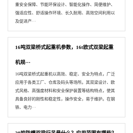
重安全保障、节能环保设计、智能化操作、简便维护、
强适应性、舒适操作环境、长久耐用、高效空间利用以
及促进产···
16吨双梁桥式起重机参数，16t欧式双梁起重
机规···
16吨双梁桥式起重机以高效、稳定、安全为特点，广泛
应用于各类工厂、仓库及码头等场所。其双梁设计、欧
式风格、高强度材料和安全保护装置等结构特点，使其
具备良好的刚性和稳定性，操作安全，易于维护。在钢
铁、电力···