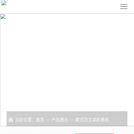
首
页
关
于
产
我
品
优
越力重工——让工业变得更轻松
们
展
质
新
欧式双主梁起重机
示
案
闻
联
例
中
系
心
我
们
当前位置：
首页
>>
产品展示
>>
欧式双主梁起重机