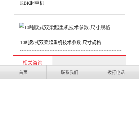
KBK起重机
10吨欧式双梁起重机技术参数-尺寸规格
相关咨询
首页
联系我们
拨打电话
欧式起重机该如何选择？选型注意事项有哪些？
欧式行车起重机适用于哪些行业和领域？
欧式行车起重机是什么？与标准行车有什么区别？
10吨单梁行车选传统行车还是欧式行车?采购欧式行
车具体选择哪种？
欧式起重机型号表示方法是什么？
LD/LH/QD/QZ/MH/QC都是什么意思？