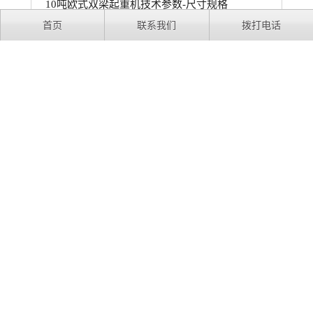
10吨欧式双梁起重机技术参数-尺寸规格
首页
联系我们
拨打电话
相关咨询
欧式起重机该如何选择？选型注意事项有哪些？
欧式行车起重机适用于哪些行业和领域？
欧式行车起重机是什么？与标准行车有什么区别？
10吨单梁行车选传统行车还是欧式行车?采购欧式行
车具体选择哪种？
欧式起重机型号表示方法是什么？
LD/LH/QD/QZ/MH/QC都是什么意思？
欧式单梁起重机标准是什么？
欧标起重机和国标差别在哪？有什么优点？
桥式起重机工作原理是什么？桥式起重机是如何工
作的？