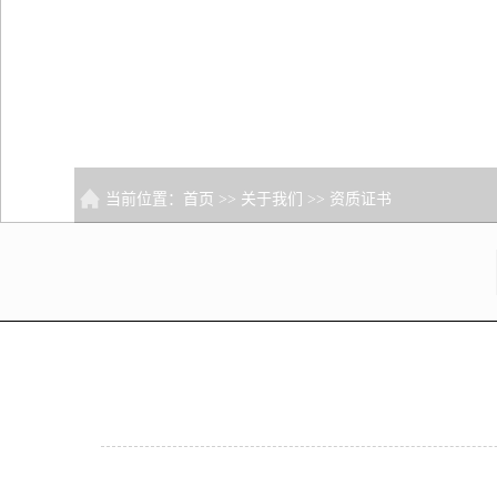
当前位置：
首页
>>
关于我们
>>
资质证书