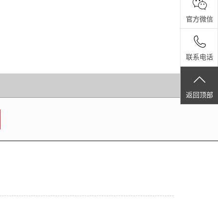
官方微信
联系电话
返回顶部