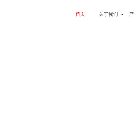
首页
关于我们
产
工业变得更轻松