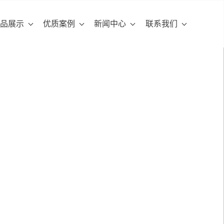
品展示
优质案例
新闻中心
联系我们