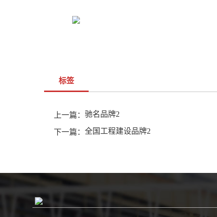
标签
驰名品牌2
上一篇：
全国工程建设品牌2
下一篇：