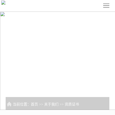
首
页
关
于
产
我
品
优
越力重工——让工业变得更轻松
们
展
质
新
资质证书
示
案
闻
联
例
中
系
心
我
们
当前位置：
首页
>>
关于我们
>>
资质证书