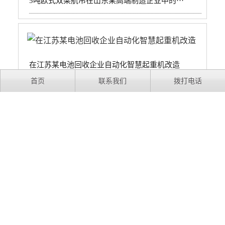
5吨欧式双梁航吊在山东某高端制造企业中的···
在江苏某电池回收企业自动化智慧起重机改造
首页
联系我们
拨打电话
无人值守自动化起重机在安徽某垃圾发电厂中···
相关咨询
欧式起重机该如何选择？选型注意事项有哪些？
欧式行车起重机适用于哪些行业和领域？