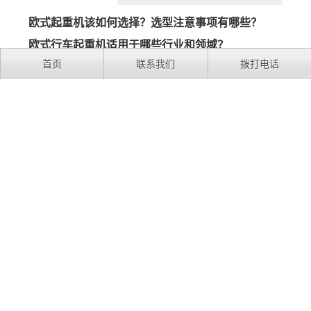
欧式起重机该如何选择？选型注意事项有哪些？
欧式行车起重机适用于哪些行业和领域？
首页
联系我们
拨打电话
欧式行车起重机是什么？与标准行车有什么区别？
10吨单梁行车选传统行车还是欧式行车?采购欧式行
车具体选择哪种？
欧式起重机型号表示方法是什么？
LD/LH/QD/QZ/MH/QC都是什么意思？
欧式单梁起重机标准是什么？
欧标起重机和国标差别在哪？有什么优点？
桥式起重机工作原理是什么？桥式起重机是如何工
作的？