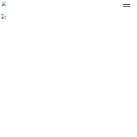
首
页
关
于
产
我
品
优
们
展
质
新
示
案
闻
联
例
中
系
心
我
们