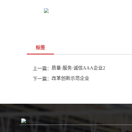
标签
质量·服务·诚信AAA企业2
上一篇：
改革创新示范企业
下一篇：