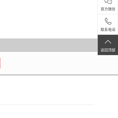
官方微信
联系电话
返回顶部