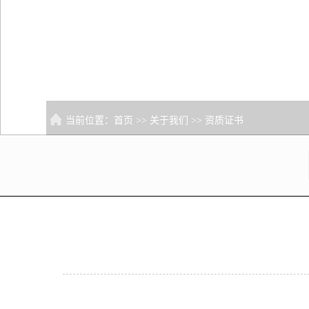
当前位置：
首页
>>
关于我们
>>
资质证书