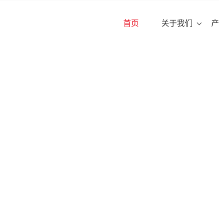
首页
关于我们
产
工业变得更轻松