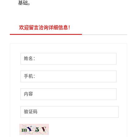
基础。
欢迎留言洽询详细信息！