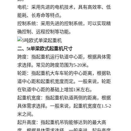
电机：采用先进的电机技术，具有高效率、低
能耗、长寿命等特点。
控制系统：采用先进的控制系统，可以实现精
确控制、远程控制等功能。
二、5t单梁欧式起重机尺寸
跨度：指起重机运行轨道中心距，根据具体需
求选择。常见的跨度范围为5-20米。
轮距：指起重机大车车轮的中心距离，根据轨
道中心距和起重机宽度而定。一般来说，轮距
在轨道中心距的基础上增加1米左右。
起重机宽度：指起重机轨道两侧的距离，根据
具体需求选择。一般来说，起重机宽度在1.5-2
米之间。
起升高度：指起重机吊钩能够达到的最大高
度，根据具体需求选择。一般来说，起升高度